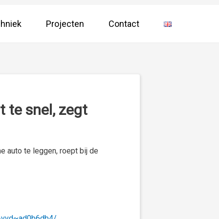
hniek
Projecten
Contact
 te snel, zegt
e auto te leggen, roept bij de
gt-vvd~ad0b6db4/