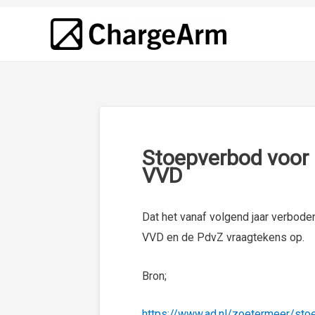
Stoepverbod voor l
VVD
Dat het vanaf volgend jaar verboden
VVD en de PdvZ vraagtekens op.
Bron;
https://www.ad.nl/zoetermeer/sto