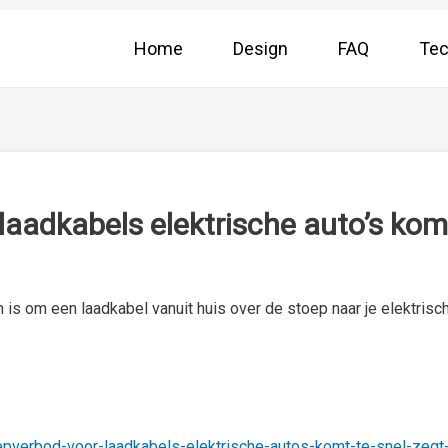
Home
Design
FAQ
Tec
aadkabels elektrische auto’s komt
 is om een laadkabel vanuit huis over de stoep naar je elektrisch
epverbod-voor-laadkabels-elektrische-autos-komt-te-snel-ze